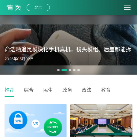
北京
俞浩晒追觅模块化手机真机，镜头模组、后盖都能拆
2026年05月02日
推荐
综合
民生
政务
政法
教育