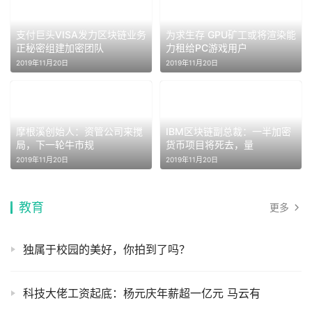
支付巨头VISA发力区块链业务
为求生存 GPU矿工或将渲染能
正秘密组建加密团队
力租给PC游戏用户
2019年11月20日
2019年11月20日
摩根溪创始人：资管公司来搅
IBM区块链副总裁：一半加密
局，下一轮牛市规
货币项目将死去，量
2019年11月20日
2019年11月20日
教育
更多
独属于校园的美好，你拍到了吗？
科技大佬工资起底：杨元庆年薪超一亿元 马云有