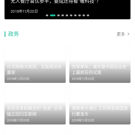
无人餐厅喜忧参半，要成还得看“暖科技”？
2019年11月20日
政务
更多
社交网络大败局，互联网没有
共享单车，或许是中国创业史
赢家
上最疯狂的试错
2019年11月20日
2019年11月20日
告别资本和概念的“流浪” 区块
继摩根大通后 又有两家美国银
链正回归互联网
行要发币
2019年11月20日
2019年11月20日