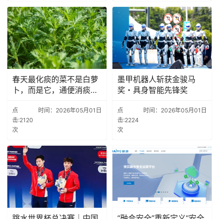
春天最化痰的菜不是白萝
墨甲机器人斩获金骏马
卜，而是它，通便消痰又
奖・具身智能先锋奖
祛湿
点
时间：2026年05月01日
点
时间：2026年05月01日
击:2120
击:2224
次
次
跳水世界杯总决赛｜中国
“融合安全”重新定义“安全