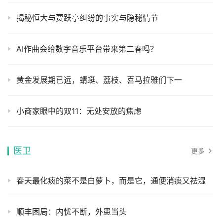
揭秘恒大与贾跃亭纠纷的事实与隐秘情节
AI作曲会给数字音乐平台带来第二春吗？
黄金发展期已远，蜻蜓、荔枝、喜马拉雅们下一
小商家眼中的双11：无处安放的焦虑
医卫
更多
春天最化痰的菜不是白萝卜，而是它，通便消痰又祛湿
顺丰困局：内忧不断，外患当头