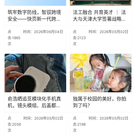
筑牢数字防线，智驭跨境
法工融合 共育英才 ｜ 法
安全——快页新一代跨境
大与天津大学签署战略合
VPN监测系统
作协议
点
时间：2026年06月04日
点
时间：2026年05月02日
击:1865
击:2123
次
次
俞浩晒追觅模块化手机真
独属于校园的美好，你拍
机，镜头模组、后盖都能
到了吗？
拆
点
时间：2026年05月02日
点
时间：2026年05月02日
击:2056
击:2198
次
次